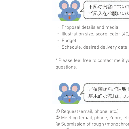
・ Proposal details and media
・ Illustration size, score, color (4C,
・ Budget
・ Schedule, desired delivery date ​
* Please feel free to contact me if 
questions.​
① Request (email, phone, etc.)
② Meeting (email, phone, Zoom, etc
③ Submission of rough (monochro