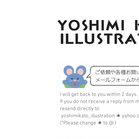
YOSHIMI KATO ILLUSTRATION Illustration site of Yoshi
I will get back to you within 2 days.
If you do not receive a reply from 
resend directly to
yoshimikato_illustration ★ yahoo.c
(*Please change ★ to @.)